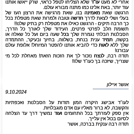
אחרי לא מעט עו"ד שלא הצליחו לטפל כראוי, שרק ייאשו אותנו
עוד יותר, באת אלינו כמו מתנה מבורא עולם.
הרגשנו שאת מאמינה בנו, שאת מרגישה את הרצון העז של
בעלי ושלי לצאת לדרך חדשה וטובה ולמרות שאת מטפלת בכל
כך הרבה תיקים - הרגשנו כאילו את מטפלת רק בתיק שלנו!!
תשומת הלב לפרטי פרטים, העידוד שלך לאורך כל הדרך,
הסבלנות הבלתי נגמרת שלך בכל שעה ביום ועל כל שאלה או
בקשה, תמיד ענית בנחת, בשלווה, בחיוך ובעיקר, ההתמדה
שלך ללא לאות כדי להביא אותנו להפטר המיוחל! אלופת עולם
עבורנו!
תודה רבה, לנצח נזכור לך את הזכות הזאת! מאחלת לכל מי
שצריך, שיזכה בך כעו"ד שלו!!
אושר איילון
9.10.2024
לעו"ד אבישג היקרה המון תודות על הסבלנות ואכפתיות
והקשבה, לא ברור מאליו עם אדם מוגבלויות.
אין ספק לעזרתך בכל התחומים ועוד נמשיך דרך עד הצלחה
לסיום בכול אין עלייך.
תודה רבה ענקית בברכה, אושר