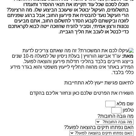
תוכלו לסכם שכל עוד תקיימו את תנאי ההסדר ותעמדו
בתשלומים, העיקול יבוטל או שיעוכב הביצוע שלו. מה הרציונל?
הרי העיקול נועד להבטיח את פירעון החוב; אבל ברגע שפניתם
לזוכה וביקשתם לקבוע הסדר לתשלום החוב, אתם מביעים
נכונות ורצון אמיתי, וסביר להניח שהזוכה ייטה לבוא לקראתכם
כדי לבטל או לעכב את הליך הגבייה.
מאת:
עו"ד אבישג הורוויץ | בעלת ניסיון של למעלה מ-10 שנים
בייצוג חייבים בלבד בהליכי חדלות פירעון והוצאה לפועל.
המידע באתר אינו מהווה תחליף לייעוץ משפטי והוא בגדר מידע
כללי בלבד.
לתיאום פגישת ייעוץ ללא התחייבות
השאירו את הפרטים שלכם כאן ונחזור אליכם בהקדם
שם מלא
טלפון
מה גובה החובות?
האם נפתחו תיקים בהוצאה לפועל?