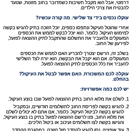
דרמטי, אבל הוא מקבל חשיבות כשמדובר בחוב מזונות, שנועד
להבטיח את צרכי הילדים.
עוקלו נכסים בידי צד שלישי. מה קורה עכשיו?
אחרי שהוטל העיקול ונתפסו כספים, יוכל הזוכה בתיק להגיש בקשה
למימוש העיקול. כלומר, הוא יוכל לבקש לממש את הכספים
המעוקלים ולהעביר את התשלום שהתקבל לתיק ההוצאה לפועל,
לפירעון של החוב.
בשלב זה, הרשם יצטרך להכריע האם לממש את הכספים
המעוקלים. אם הוא יקבל את הבקשה, הוא יורה לצד השלישי
להעביר את כלל הכספים לתיק ההוצאה לפועל.
עוקלה לכם המשכורת. האם אפשר לבטל את העיקול?
בהחלט.
יש לכם כמה אפשרויות:
לשלם את מלוא החוב בתיק ההוצאה לפועל שבו בוצע העיקול.
להגיש בקשה לפריסת החוב לתשלומים חודשיים, ובמקביל
להגיש בקשה לביטול העיקול. כלומר, אם אתם לא יכולים לשלם
את מלוא החוב, פנו לרשם ההוצאה לפועל בתיק בו בוצע העיקול,
והגישו בקשה לצו תשלומים ועיכוב או ביטול הליכים.
עוד אופציה, נסו להגיע להסדר מול הזוכה. במסגרת ההסדר