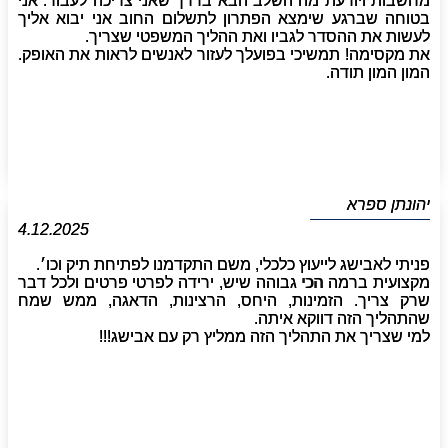
מחשבות ויודעת מה השלב הבא בדרך שאני צריכה לעבור. אני
בטוחה שברגע שימצא הפתרון לתשלום החוב אני יבוא אליך
לעשות את ההסדר לגביו ואת ההליך המשפטי שצריך.
את מקסימה! תמשיכי בפועלך לעזור לאנשים לראות את האופק.
המון המון תודה.
יהונתן ספרא
4.12.2025
פניתי לאבישג לייעוץ כלכלי, משם התקדמנו לפתיחת תיק וכו׳.
מקצועית ברמה הכי גבוהה שיש, ירידה לפרטי פרטים ולכל דבר
שרק צריך. הזמינות, היחס, הרצינות, הדאגה, ממש שמח
שהתהליך הזה דווקא איתה.
למי שצריך את התהליך הזה ממליץ רק עם אבישג!!!