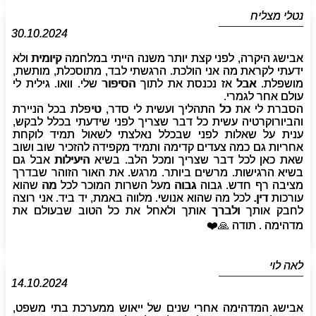
נטלי מצליח
30.10.2024
אבישג היקרה, לפני קצת יותר משנה הייתי במלחמה קיומית ולא
ידעתי לקראת מה אני הולכת. הרגשתי לבד, מתוסכלת, מותשת,
מושפלת. אבל אז נכנסת את לתוך הסיפור שלי. וואו. גילית לי
עולם אחר לגמרי.
הסברת לי את כל התהליך ועשית לי סדר, טיפלת בכל הניירת
והביורוקרטיה עשית כל דבר שצריך לפני שידעתי בכלל לבקש,
ענית על שאלות לפני שבכלל נאלצתי לשאול תמיד לוקחת
אחריות גם כמה צעדים קדימה ותמיד מקפידה להזכיר שוב ושוב
שאת כאן לכל דבר שצריך ומכל הלב. בשיא היעילות אבל גם
בשיא הרגישות. מרשים ביותר. מרגש. את האור הזוהר שבדרך
מציבה רף חדש. גבוה גבוה מעל השרות המוכר לכל מה שהוא
עורכות דין. לכל מה שהוא אנושי. מלווה באמת, יד ביד. אני רוצה
לחבק אותך ולברך אותך ולאחל את כל הטוב שבעולם את
מדהימה . תודה 🙏❤️
לאה לוי
14.10.2024
אבישג המדהימה אחרי שנים של ייאוש ממערכת בתי משפט,