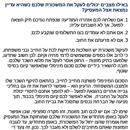
באילו מצבים יכולים לעקל את המשכורת שלכם כשהיא עדיין
נמצאת אצל המעסיק?
אם נשלחה לכם אזהרה המודיעה שנפתח נגדכם תיק הוצאה
לפועל, אך לא השבתם עליה;
אם אתם לא עומדים בצו התשלומים שנקבע לכם;
אם לא פרעתם את החוב.
לעיקול משכורת יש השלכות מרחיקות לכת על החייב ובני משפחתו,
כי לרוב אלו כספים שמשמשים לדמי מחיה וקיום. לכן חשוב שתדעו,
שלמעט בתיק מזונות – החוק אוסר לעקל את מלוא השכר שלכם.
חובה להשאיר בידיים שלכם סכום מינימלי שמאפשר קיום בסיסי
שוטף.
הסכום המינימלי משתנה מחייב לחייב, בהתאם להיקף השכר שלו
ולמצבו המשפחתי. הרעיון הוא – ואפשר לראות את זה גם בהליכי
גבייה אחרים בהוצאה לפועל – לא להפוך אתכם לחסרי יכולת
ולנטל על החברה, אלא לאפשר לכם קיום מינימלי בכבוד, תוך
מניעה של הברחת נכסים שתסכל את גביית החוב.
שימו לב: אם יש לכם חוב מזונות, זהו מקרה ספציפי, שבו אפשר
לעקל באופן מתחדש את המשכורת שלכם שמוחזקת אצל המעסיק.
זאת אומרת שהצו יחול על המשכורת, באופן מתחדש, עד לגובה
המזונות שאתם מחויבים לשלם ולא מעבר לכך. נכון, זה צעד די