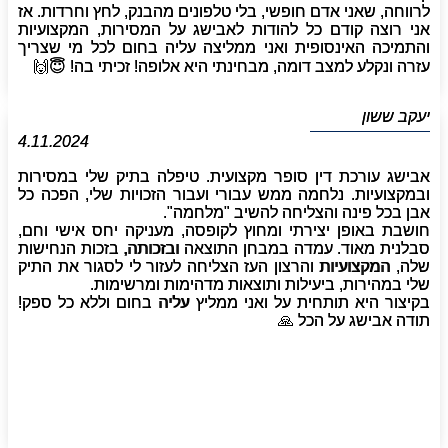
לרווחה, שאני אדם חופשי, בלי טלפונים מהבנק, לחץ וחרדות. אז
אני רוצה קודם כל להודות לאבישג על המסירות, המקצועיות
והתמיכה האינסופית ואני ממליצה עליה בחום לכל מי שצריך
עזרה ונקלע למצב דומה, מבחינתי היא אלופה! זכיתי בה! 😇🙌‏
יעקב ששון
4.11.2024
אבישג עורכת דין סופר מקצועית. טיפלה בתיק שלי במסירות
ובמקצועיות. נלחמה ממש עבורי ועבור הזכויות שלי, הפכה כל
אבן בכל פינה והצליחה להשיב "מלחמה".
חושבת באופן יצירתי ומחוץ לקופסה, מעניקה יחס אישי וחם,
סבלנית מאוד. עמדה במבחן התוצאה ובזכותה, בזכות הנחישות
שלה, המקצועיות והרצון העז הצליחה לעזור לי לסגור את התיק
שלי במהירות, ביעילות ותוצאות מדהימות ומרשימות.
בקיצור היא תותחית על ואני ממליץ עליה בחום וללא כל ספק!
תודה אבישג על הכל 🙏‏