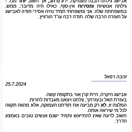
אבישג גילתה הבנה מעמיקה, ידע נרחב, אך חשוב יותר מכל -
גילתה אנושיות ומסירות אין-סוף, כאילו היה מדובר, ממש,
במשפחתה שלה. אני ומשפחתי תמיד נהיה אסירי תודה לאבישג
על העזרה הרבה שלה. תודה רבה עו"ד הורוויץ.
זהבה רפאל
25.7.2024
אבישג היקרה, היית קרן אור בתקופה קשה.
בעזרת האל ובעזרתך, צלחנו ויצאנו מעבדות לחרות.
המלצה זו, לא רק מביעה את תודתנו העמוקה, אלא מהווה תקווה
לכל מי שיראה אותה.
חשוב לדעת שאין להתייאש ותמיד ישנם אנשים טובים באמצע
הדרך.