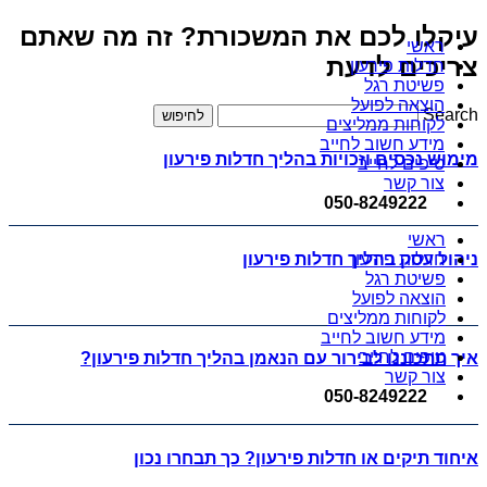
עיקלו לכם את המשכורת? זה מה שאתם
ראשי
צריכים לדעת
חדלות פירעון
פשיטת רגל
הוצאה לפועל
Search
לחיפוש
לקוחות ממליצים
מידע חשוב לחייב
מימוש נכסים וזכויות בהליך חדלות פירעון
טיפים לחייב
צור קשר
050-8249222
ראשי
ניהול עסק בהליך חדלות פירעון
חדלות פירעון
פשיטת רגל
הוצאה לפועל
לקוחות ממליצים
מידע חשוב לחייב
טיפים לחייב
איך תתכוננו לבירור עם הנאמן בהליך חדלות פירעון?
צור קשר
050-8249222
איחוד תיקים או חדלות פירעון? כך תבחרו נכון