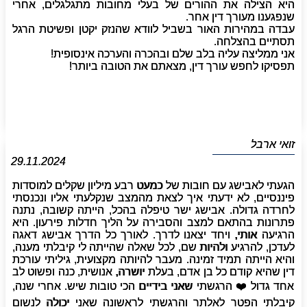
היא הצילה את ההורים של בעלי מחובות מתגלגלים, אחרי
שנפגענו מעורך דין אחר.
עבדה במהירות האור בשביל לוודא שהנזק יקטן ופשיטת הרגל
תסתיים בהצלחה.
אני ממליצה עליה בלב שלם ובהכרה והערכה אינסופית!
תפסיקו לחפש עורך דין, מצאתם את הטובה ביותר!
זואי ארבל
29.11.2024
הגעתי לאבישג עם חובות של כמעט רבע מיליון שקלים למוסדות
פיננסיים, לא ידעתי איך לצאת מהמצב שנקלעתי אליו ונכנסתי
לחרדה גדולה. אבישג ישר טיפלה בהכל, הייתה קשובה, נתנה
פתרונות בהתאם למצב והסבירה על הליך חדלות פירעון. היא
הרגיעה אותי, ויחד יצאנו לדרך. לאורך כל הדרך אבישג דאגה
לעדכן, להרגיע ולהיות שם, לכל שאלה שהייתה לי קיבלתי מענה,
והיא הייתה תמיד זמינה. מעבר להיותה מקצועית, גיליתי עורכת
דין שהיא קודם כל בן אדם, בעלת יושרה, אנושית, כנה ופשוט לב
אחד גדול ❤️ הרגשתי שאני בידיים הכי טובות שיש. אחרי שנה,
קיבלתי הפטר לאלתר והרגשתי לראשונה שאני יכולה לנשום