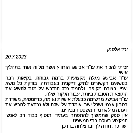
ורד אלטמן
20.7.2023
זכיתי להכיר את עו"ד אבישג הורוויץ אשר מלווה אותי בתהליך
אישי.
עו"ד אבישג מגלה מקצועיות ברמה גבוהה, בקיאות רבה
בנושאים הקשורים לתיק, דייקנית בעבודתה, בודקת כל נושא
ועניין בצורה מקיפה, נלחמת ככל הנדרש על מנת להשיג את
התוצאות הטובות ביותר, עבור הלקוח שלה.
עו"ד אבישג מרשימה כבעלת אישיות נעימה, כריזמטית, משדרת
בטחון עצמי ושכל ישר, עומדת על שלה ולא נרתעת להביע את
דעתה מול גורמי המשפט הבכירים.
אין ספק שתמשיך להתפתח בעתיד ותוסיף כבוד רב לאנשי
המקצוע בעולם בתי המשפט.
ישר כח. תודה לך ובהצלחה בדרכך.