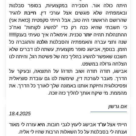
היתה כולה אור. הסבירה במקצועיות, בסופר סבלנות
ובאמפתיה שלא פוגשים אצל עורכי דין. חייבת להגיד
שהרושם הראשוני היה טוב, אבל הייתי סקפטית (כזאת אני)
כי חשבתי שהיא ככה רק כדי "להשיג לקוחות" ואח"כ
ההתנהלות תהיה יותר טכנית. אימאל'ה איך טעיתי בענק!!!!!!
שנה וחצי עברה והאמפתיה והסבלנות הלכה והתגברה כל
הזמן. בנוסף, אבישג סופר מקצועית, עשתה לנו דברים שלא
חשבנו שאפשר להשיג בהליך כזה של פשיטת רגל, והיתה לנו
הצלחה גדולה במשפט.
אבישג, תודה תודה ושוב תודה! על התוצאה, ובעיקר על
הדרך. מעבר לעורכת דין, שימשת לנו גם עובדת סוציאלית
ופסיכולוגית וחיזקת אותנו באמונה שלך לאורך כל הדרך. את
מהממת. מי שיקח אותך להליך כזה זוכה.
אם גרשון
18.4.2025
הייתי אצל עו"ד אבישג ליעוץ לגבי חובות. היא עזרה לי מאוד
וענתה לי בסבלנות על כל השאלות הרבות שהיו לי אליה.