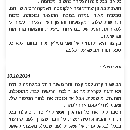
כל אבן בכל פינה והצליחה להשיב "מלחמה".
חושבת באופן יצירתי ומחוץ לקופסה, מעניקה יחס אישי וחם,
סבלנית מאוד. עמדה במבחן התוצאה ובזכותה, בזכות
הנחישות שלה, המקצועיות והרצון העז הצליחה לעזור לי
לסגור את התיק שלי במהירות, ביעילות ותוצאות מדהימות
ומרשימות.
בקיצור היא תותחית על ואני ממליץ עליה בחום וללא כל
ספק! תודה אבישג על הכל 🙏‏
נטלי מצליח
30.10.2024
אבישג היקרה, לפני קצת יותר משנה הייתי במלחמה קיומית
ולא ידעתי לקראת מה אני הולכת. הרגשתי לבד, מתוסכלת,
מותשת, מושפלת. אבל אז נכנסת את לתוך הסיפור שלי.
וואו. גילית לי עולם אחר לגמרי.
הסברת לי את כל התהליך ועשית לי סדר, טיפלת בכל
הניירת והביורוקרטיה עשית כל דבר שצריך לפני שידעתי
בכלל לבקש, ענית על שאלות לפני שבכלל נאלצתי לשאול