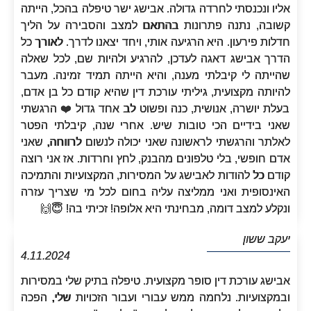
אליו ונכנסתי לחרדה גדולה. אבישג ישר טיפלה בהכל, הייתה
קשובה, נתנה פתרונות בהתאם למצב והסבירה על הליך
חדלות פירעון. היא הרגיעה אותי, ויחד יצאנו לדרך. לאורך כל
הדרך אבישג דאגה לעדכן, להרגיע ולהיות שם, לכל שאלה
שהייתה לי קיבלתי מענה, והיא הייתה תמיד זמינה. מעבר
להיותה מקצועית, גיליתי עורכת דין שהיא קודם כל בן אדם,
בעלת יושרה, אנושית, כנה ופשוט לב אחד גדול ❤️ הרגשתי
שאני בידיים הכי טובות שיש. אחרי שנה, קיבלתי הפטר
לאלתר והרגשתי לראשונה שאני יכולה לנשום לרווחה, שאני
אדם חופשי, בלי טלפונים מהבנק, לחץ וחרדות. אז אני רוצה
קודם כל להודות לאבישג על המסירות, המקצועיות והתמיכה
האינסופית ואני ממליצה עליה בחום לכל מי שצריך עזרה
ונקלע למצב דומה, מבחינתי היא אלופה! זכיתי בה! 😇🙌‏
יעקב ששון
4.11.2024
אבישג עורכת דין סופר מקצועית. טיפלה בתיק שלי במסירות
ובמקצועיות. נלחמה ממש עבורי ועבור הזכויות שלי, הפכה